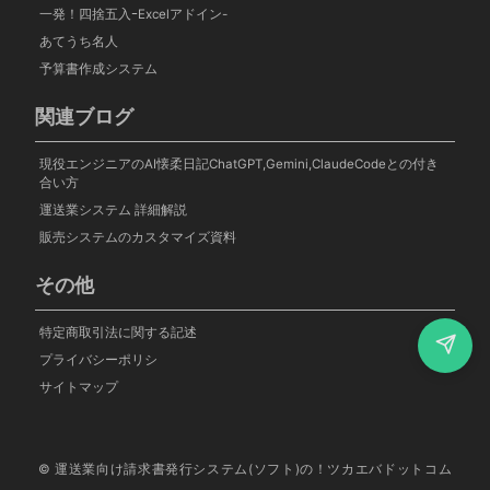
一発！四捨五入ｰExcelアドイン-
あてうち名人
予算書作成システム
関連ブログ
現役エンジニアのAI懐柔日記ChatGPT,Gemini,ClaudeCodeとの付き
合い方
運送業システム 詳細解説
販売システムのカスタマイズ資料
その他
特定商取引法に関する記述
プライバシーポリシ
サイトマップ
© 運送業向け請求書発行システム(ソフト)の！ツカエバドットコム