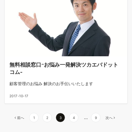
無料相談窓口ｰお悩み一発解決ツカエバドット
コム-
顧客管理のお悩み 解決のお手伝いいたします
2017-10-17
…
前へ
1
2
3
4
9
次へ