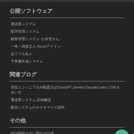
公開ソフトウェア
運送業システム
販売管理システム
顧客管理システムｰお得意さんｰ
一発！四捨五入ｰExcelアドイン-
あてうち名人
予算書作成システム
関連ブログ
現役エンジニアのAI懐柔日記ChatGPT,Gemini,ClaudeCodeとの付き
合い方
運送業システム 詳細解説
販売システムのカスタマイズ資料
その他
特定商取引法に関する記述