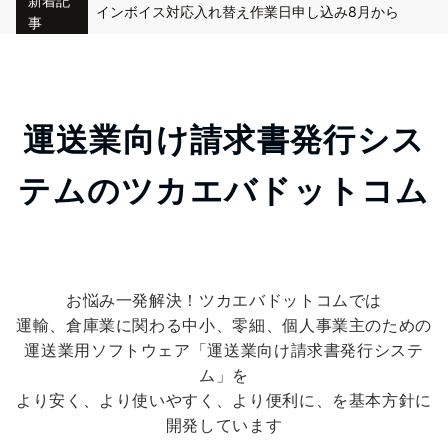
新着記
インボイス対応入れ替え作業日申し込み8月から
事
運送業システム バージョンアップ申し込み(インボイス対応)
運送業システムを外出先や営業所で利用する方法
運送業向け請求書発行シス
インボイス対応入れ替え作業日申し込み(保守契約中のお客様)
テムのツカエバドットコム
ホームページ更新状況について（サボっててすいません）
お悩み一発解決！ツカエバドットコムでは
運輸、倉庫業に関わる中小、零細、個人事業主のための
運送業用ソフトウェア「運送業向け請求書発行システ
ム」を
より安く、より使いやすく、より便利に、を基本方針に
開発しています