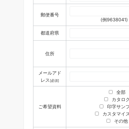
郵便番号
(例9638041)
都道府県
住所
メールアド
レス
[必須]
全部
カタロ
ご希望資料
印字サン
カスタマイ
その他