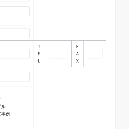
Ｔ
Ｆ
Ｅ
Ａ
Ｌ
Ｘ
グ
プル
ズ事例