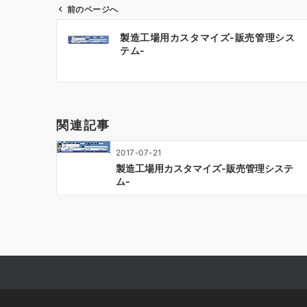
前のページへ
投
製造工場用カスタマイズ-販売管理シス
稿
テム-
ナ
ビ
ゲ
ー
関連記事
シ
ョ
2017-07-21
ン
製造工場用カスタマイズ-販売管理システ
ム-